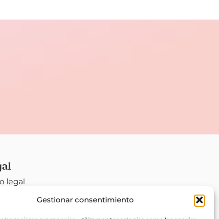
!
gal
o legal
Gestionar consentimiento
tica de
vacidad