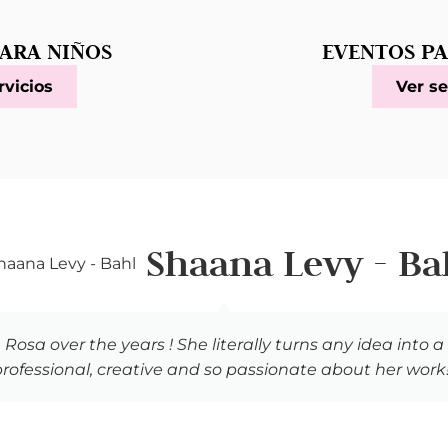
ARA NIÑOS
EVENTOS P
rvicios
Ver se
Shaana Levy - Ba
osa over the years ! She literally turns any idea into a 
professional, creative and so passionate about her work!