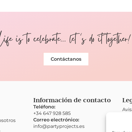
Life is to celebrate… let ‘s do it together
Contáctanos
Información de contacto
Le
Teléfono:
Avis
+34 647 928 585
Correo electrónico:
osotros
Polí
info@partyprojects.es
pri
s