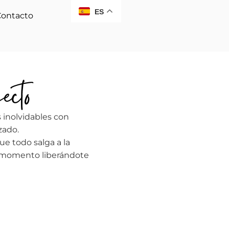
ES
Contacto
ecto
inolvidables con
zado.
e todo salga a la
da momento liberándote