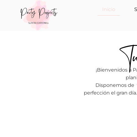
Inicio
S
Tu 
¡Bienvenidos a P
plan
Disponemos de to
perfección el gran dí